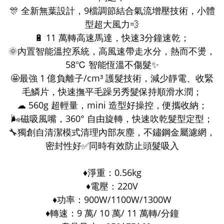
🎊 全新無葉設計，9檔調節結合氣流增壓技術，小體
型超大風力💨
🔋 11 萬轉高速馬達，快速3分鐘速乾；
🌞內置智能溫控系統，高風速帶走水分，熱而不燙，
58℃ 智能恆溫不傷髮✨
🤩最強 1 億負離子/cm³ 護髮技術，減少靜電、收緊
毛鱗片，快速撫平毛躁另秀髮保持順滑水潤；
☁ 560g 超輕量，mini 造型好操控，便攜收納；
🌬磁吸風嘴，360° 自由旋轉，快速吹乾髮型定型；
🔧獨創自清潔模式清理內部灰塵，不鏽鋼金屬濾網，
密封性好✅同時有效防止頭髮吸入
♦️淨重：0.56kg
♦️電壓：220V
♦️功率：900W/1100W/1300W
♦️轉速：9 萬/ 10 萬/ 11 萬轉/分鐘