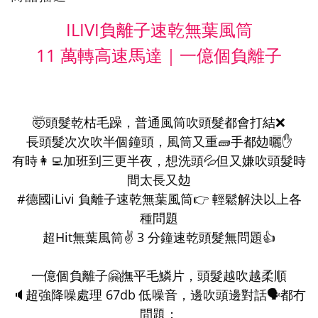
ILIVI負離子速乾無葉風筒
11 萬轉高速馬達｜一億個負離子
🤯頭髮乾枯毛躁，普通風筒吹頭髮都會打結❌
長頭髮次次吹半個鐘頭，風筒又重🧱手都攰曬✋
有時👩‍💻加班到三更半夜，想洗頭💦但又嫌吹頭髮時
間太長又攰
#德國iLivi 負離子速乾無葉風筒👉 輕鬆解決以上各
種問題
超Hit無葉風筒✌️ 3 分鐘速乾頭髮無問題👍
一億個負離子🤗撫平毛鱗片，頭髮越吹越柔順
🔈超強降噪處理 67db 低噪音，邊吹頭邊對話🗣️都冇
問題；