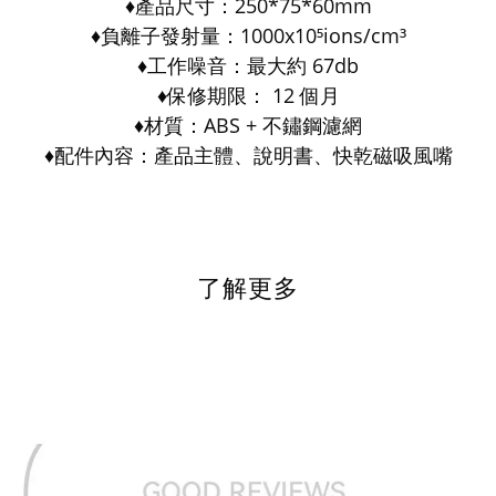
♦️產品尺寸：250*75*60mm
♦️負離子發射量：1000x10⁵ions/cm³
♦️工作噪音：最大約 67db
♦️保修期限： 12 個月
♦️材質：ABS + 不鏽鋼濾網
♦️配件內容：產品主體、說明書、快乾磁吸風嘴
了解更多