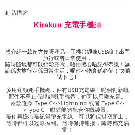
商品描述
繩
Kirakuu 充電手機
想介紹一款超方便嘅產品—手機吊繩兼USB線！出門
旅行或者日常使用，
隨時隨地都可以輕鬆充電，唔使擔心唔記得帶線！無
論係去旅行定係日常生活，呢件小物真係必備！快啲
試下吧！
多用途頸繩手機
繩
，仲有USB充電線！呢個創新嘅
配件不單止係靚靚嘅手機帶，仲可以用嚟充電。
兩款選擇 Type C<->Lightning 或者 Type C<-
>Type C，咁就能夠配合你嘅裝置。
唔使再擔心唔記得帶充電線，可以將佢掛喺頸上，
隨時都可以輕鬆攞到。隨時保持連接，隨時都充滿
電！